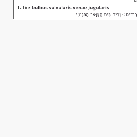
ָאר
Latin:
bulbus valvularis venae jugularis
ִידִים > וְרִיד בֵּית הַצַּוָּאר הַפְּנִימִי