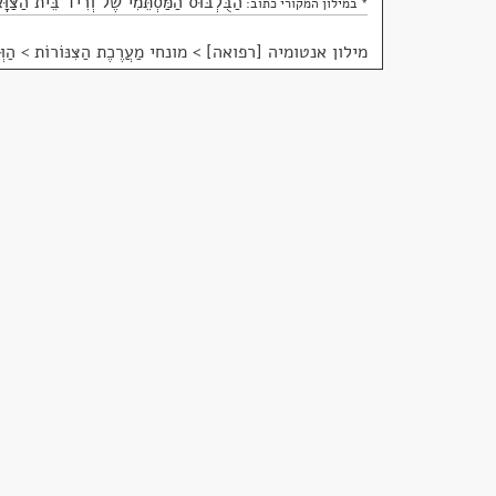
הַבֻּלְבּוּס הַמַּסְתֵּמִי שֶׁל וְרִיד בֵּית הַצַּוּ
* במילון המקורי כתוב:
מילון אנטומיה [רפואה]
>
מונחי מַעֲרֶכֶת הַצִּנּוֹרוֹת > הַוְּר