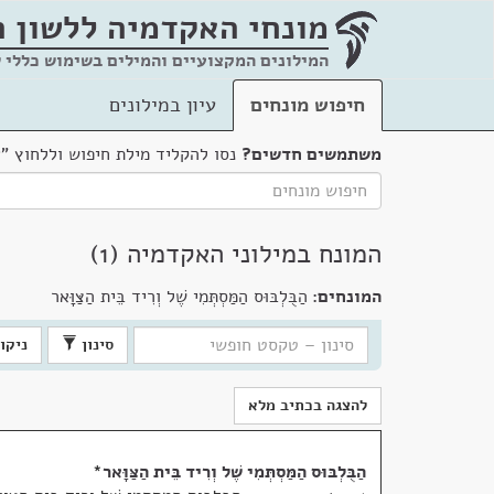
מונחי האקדמיה
ללשון 
המילונים המקצועיים והמילים בשימוש כללי 
חיפוש מונחים
עיון במילונים
משתמשים חדשים?
נסו להקליד מילת חיפוש וללחוץ "
המונח במילוני האקדמיה (1)
המונחים:
הַבֻּלְבּוּס הַמַּסְתְּמִי שֶׁל וְרִיד בֵּית הַצַּוָּאר
סינון
ניקוי
להצגה בכתיב מלא
הַבֻּלְבּוּס הַמַּסְתְּמִי שֶׁל וְרִיד בֵּית הַצַּוָּאר
*