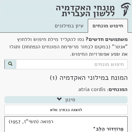
מונחי האקדמיה
ללשון העברית
חיפוש מונחים
עיון במילונים
משתמשים חדשים?
נסו להקליד מילת חיפוש וללחוץ
"אנטר" (במקום לבחור מרשימת המונחים הנפתחת) ותגלו
את שפע אפשרויות החיפוש.
המונח במילוני האקדמיה (1)
המונחים:
atria cordis
סינון
להצגה בכתיב מלא
רפואה (תשי"ז, 1957)
פְּרוֹזְדּוֹר הַלֵּב
*