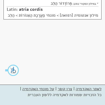
פְּרוֹזְדוֹר הַלֵּב
* במילון המקורי כתוב:
Latin:
atria cordis
מילון אנטומיה [רפואה]
>
מונחי מַעֲרֶכֶת הַצִּנּוֹרוֹת > הַלֵּב
לאתר האקדמיה
|
צרו קשר
|
על מונחי האקדמיה
|
כל הזכויות שמורות לאקדמיה ללשון העברית