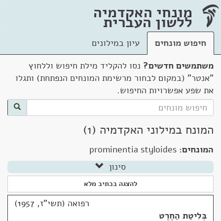
מונחי האקדמיה
ללשון העברית
חיפוש מונחים
עיון במילונים
משתמשים חדשים?
נסו להקליד מילת חיפוש וללחוץ
"אנטר" (במקום לבחור מרשימת המונחים הנפתחת) ותגלו
את שפע אפשרויות החיפוש.
המונח במילוני האקדמיה (1)
המונחים:
prominentia styloides
סינון
להצגה בכתיב מלא
רפואה (תשי"ז, 1957)
בְּלִיטַת הַחֶרֶט