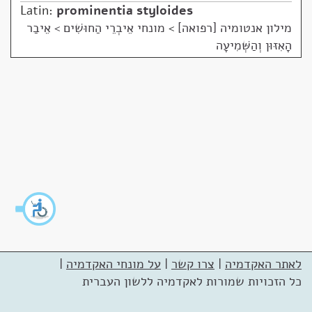
Latin:
prominentia styloides
מילון אנטומיה [רפואה]
>
מונחי אֵיבְרֵי הַחוּשִׁים > אֵיבַר
הָאִזּוּן וְהַשְּׁמִיעָה
לאתר האקדמיה
|
צרו קשר
|
על מונחי האקדמיה
|
כל הזכויות שמורות לאקדמיה ללשון העברית