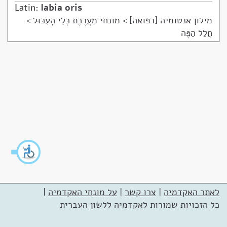
Latin:
labia oris
מילון אנטומיה [רפואה]
>
מונחי מַעֲרֶכֶת כְּלֵי הָעִכּוּל >
חֲלַל הַפֶּה
לאתר האקדמיה
|
צרו קשר
|
על מונחי האקדמיה
|
כל הזכויות שמורות לאקדמיה ללשון העברית