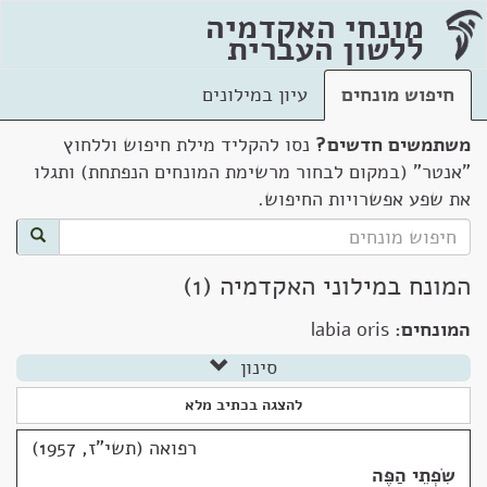
מונחי האקדמיה
ללשון העברית
חיפוש מונחים
עיון במילונים
משתמשים חדשים?
נסו להקליד מילת חיפוש וללחוץ
"אנטר" (במקום לבחור מרשימת המונחים הנפתחת) ותגלו
את שפע אפשרויות החיפוש.
המונח במילוני האקדמיה (1)
המונחים:
labia oris
סינון
להצגה בכתיב מלא
רפואה (תשי"ז, 1957)
שִׂפְתֵי הַפֶּה