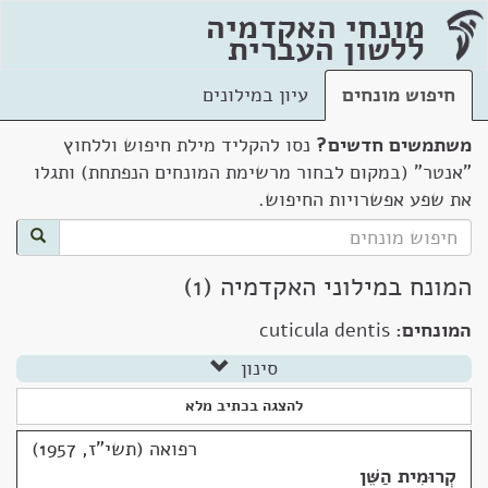
מונחי האקדמיה
ללשון העברית
חיפוש מונחים
עיון במילונים
משתמשים חדשים?
נסו להקליד מילת חיפוש וללחוץ
"אנטר" (במקום לבחור מרשימת המונחים הנפתחת) ותגלו
את שפע אפשרויות החיפוש.
המונח במילוני האקדמיה (1)
המונחים:
cuticula dentis
סינון
להצגה בכתיב מלא
רפואה (תשי"ז, 1957)
קְרוּמִית הַשֵּׁן