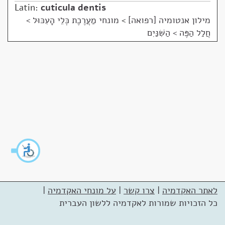
Latin:
cuticula dentis
מילון אנטומיה [רפואה]
>
מונחי מַעֲרֶכֶת כְּלֵי הָעִכּוּל >
חֲלַל הַפֶּה > הַשִּׁנַּיִם
לאתר האקדמיה
|
צרו קשר
|
על מונחי האקדמיה
|
כל הזכויות שמורות לאקדמיה ללשון העברית