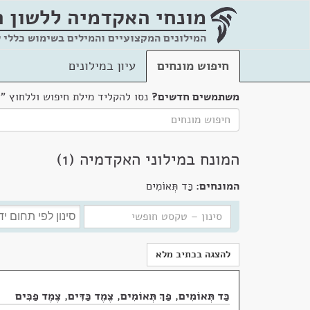
מונחי האקדמיה
ללשון 
המילונים המקצועיים והמילים בשימוש כללי 
חיפוש מונחים
עיון במילונים
משתמשים חדשים?
נסו להקליד מילת חיפוש וללחוץ "
המונח במילוני האקדמיה (1)
המונחים:
כַּד תְּאוֹמִים
להצגה בכתיב מלא
כַּד תְּאוֹמִים
,
פַּךְ תְּאוֹמִים
,
צֶמֶד כַּדִּים
,
צֶמֶד פַּכִּים