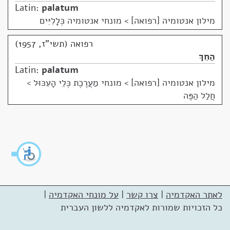
Latin:
palatum
מילון אנטומיה [רפואה]
>
מונחי אנטומיה כְּלָלִיִּים
רפואה (תשי"ז, 1957)
הַחֵךְ
Latin:
palatum
מילון אנטומיה [רפואה]
>
מונחי מַעֲרֶכֶת כְּלֵי הָעִכּוּל >
חֲלַל הַפֶּה
לאתר האקדמיה
|
צרו קשר
|
על מונחי האקדמיה
|
כל הזכויות שמורות לאקדמיה ללשון העברית