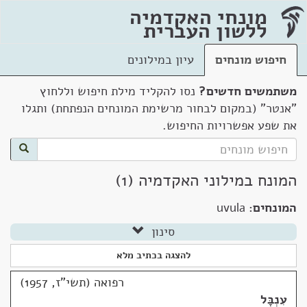
מונחי האקדמיה
ללשון העברית
חיפוש מונחים
עיון במילונים
משתמשים חדשים?
נסו להקליד מילת חיפוש וללחוץ
"אנטר" (במקום לבחור מרשימת המונחים הנפתחת) ותגלו
את שפע אפשרויות החיפוש.
המונח במילוני האקדמיה (1)
המונחים:
uvula
סינון
להצגה בכתיב מלא
רפואה (תשי"ז, 1957)
עִנְבָּל