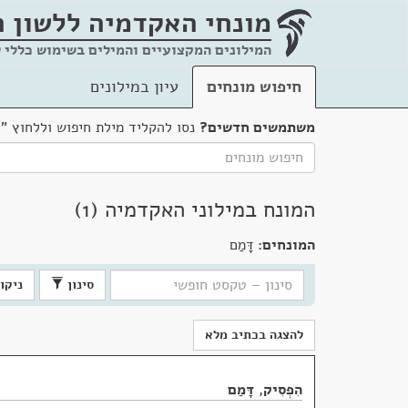
מונחי האקדמיה
ללשון 
המילונים המקצועיים והמילים בשימוש כללי 
חיפוש מונחים
עיון במילונים
משתמשים חדשים?
נסו להקליד מילת חיפוש וללחוץ "
המונח במילוני האקדמיה (1)
המונחים:
דָּמַם
סינון
ניקוי
להצגה בכתיב מלא
הִפְסִיק
,
דָּמַם