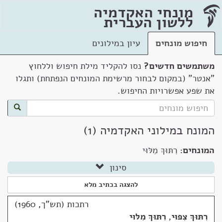
מונחי האקדמיה
ללשון העברית
חיפוש מונחים
עיון במילונים
משתמשים חדשים?
נסו להקליד מילת חיפוש וללחוץ
"אנטר" (במקום לבחור מרשימת המונחים הנפתחת) ותגלו
את שפע אפשרויות החיפוש.
המונח במילוני האקדמיה (1)
המונחים:
רִתּוּךְ מִלּוּי
סינון
להצגה בכתיב מלא
רתכות (תש"ך, 1960)
רִתּוּךְ צִפּוּי
,
רִתּוּךְ מִלּוּי