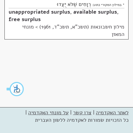
רְוָחִים שֶׁלֹּא יֻעֲדוּ
* במילון המקורי כתוב:
unappropriated surplus
,
available surplus
,
free surplus
מילון חשבונאות (תשכ"א, תשכ"ד, 1961)
>
מונחי
המאזן
לאתר האקדמיה
|
צרו קשר
|
על מונחי האקדמיה
|
כל הזכויות שמורות לאקדמיה ללשון העברית