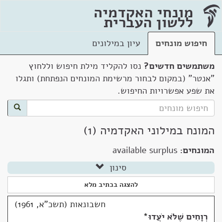
מונחי האקדמיה
ללשון העברית
חיפוש מונחים
עיון במילונים
משתמשים חדשים?
נסו להקליד מילת חיפוש וללחוץ
"אנטר" (במקום לבחור מרשימת המונחים הנפתחת) ותגלו
את שפע אפשרויות החיפוש.
המונח במילוני האקדמיה (1)
המונחים:
available surplus
סינון
להצגה בכתיב מלא
חשבונאות (תשכ"א, 1961)
רְוָחִים שֶׁלֹּא יֹעֲדוּ
*