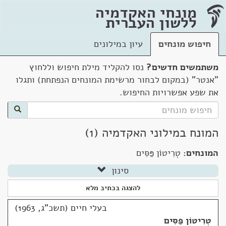
מונחי האקדמיה
ללשון העברית
חיפוש מונחים
עיון במילונים
משתמשים חדשים?
נסו להקליד מילת חיפוש וללחוץ
"אנטר" (במקום לבחור מרשימת המונחים הנפתחת) ותגלו
את שפע אפשרויות החיפוש.
המונח במילוני האקדמיה (1)
המונחים:
טְרִיטוֹן פַּסִּים
סינון
להצגה בכתיב מלא
בעלי חיים (תשכ"ג, 1963)
טְרִיטוֹן פַּסִּים