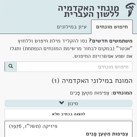
מונחי האקדמיה
ללשון העברית
חיפוש מונחים
עיון במילונים
משתמשים חדשים?
נסו להקליד מילת חיפוש וללחוץ
"אנטר" (במקום לבחור מרשימת המונחים הנפתחת) ותגלו
את שפע אפשרויות החיפוש.
המונח במילוני האקדמיה (1)
המונחים:
צְפִיפוּת מִטְעַן פָּנִים
סינון
להצגה בכתיב מלא
פיזיקה (תשל"ו, 1976)
צְפִיפוּת מִטְעַן פָּנִים