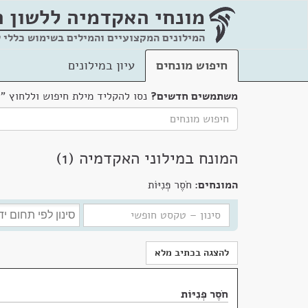
מונחי האקדמיה
ללשון 
המילונים המקצועיים והמילים בשימוש כללי 
חיפוש מונחים
עיון במילונים
משתמשים חדשים?
נסו להקליד מילת חיפוש וללחוץ "
המונח במילוני האקדמיה (1)
המונחים:
חֹסֶר פְּנִיּוֹת
להצגה בכתיב מלא
חֹסֶר פְּנִיּוֹת