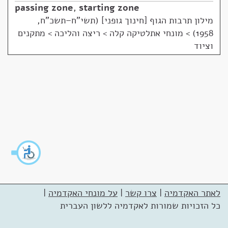
passing zone
,
starting zone
מילון תרבות הגוף [חינוך גופני] (תשי"ח–תשכ"ח,
1958)
>
מונחי אתלטיקה קלה > ריצה והליכה > מתקנים
וציוד
לאתר האקדמיה
|
צרו קשר
|
על מונחי האקדמיה
|
כל הזכויות שמורות לאקדמיה ללשון העברית