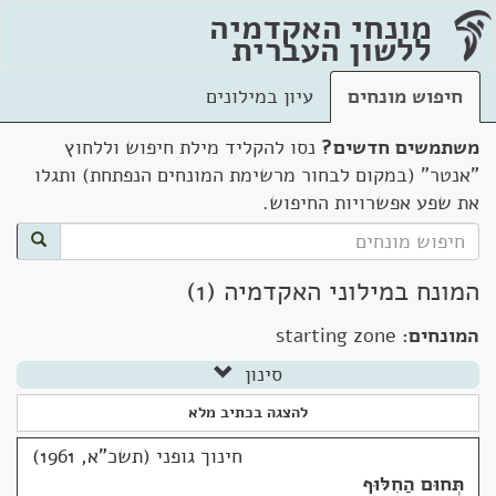
מונחי האקדמיה
ללשון העברית
חיפוש מונחים
עיון במילונים
משתמשים חדשים?
נסו להקליד מילת חיפוש וללחוץ
"אנטר" (במקום לבחור מרשימת המונחים הנפתחת) ותגלו
את שפע אפשרויות החיפוש.
המונח במילוני האקדמיה (1)
המונחים:
starting zone
סינון
להצגה בכתיב מלא
חינוך גופני (תשכ"א, 1961)
תְּחוּם הַחִלּוּף