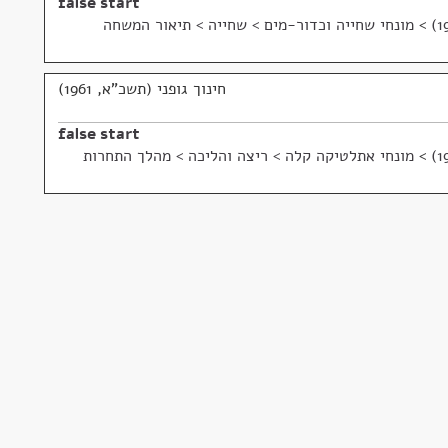
false start
>
מונחי שחייה וכדור-מים > שחייה > תיאור המשחה
חינוך גופני (תשכ"א, 1961)
false start
>
מונחי אתלטיקה קלה > ריצה והליכה > מהלך התחרות