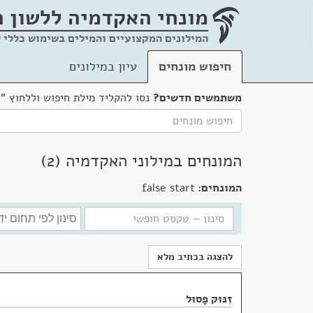
מונחי האקדמיה
ללשון 
המילונים המקצועיים והמילים בשימוש כללי 
חיפוש מונחים
עיון במילונים
משתמשים חדשים?
נסו להקליד מילת חיפוש וללחוץ "
המונחים במילוני האקדמיה (2)
המונחים:
false start
להצגה בכתיב מלא
זִנּוּק פָּסוּל