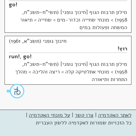
go!
מילון תרבות הגוף [חינוך גופני] (תשי"ח–תשכ"ח,
1958)
>
מונחי שחייה וכדור-מים > שחייה > תיאור
המשחה ופעולות במים
חינוך גופני (תשכ"א, 1961)
רוּץ!
run!
,
go!
מילון תרבות הגוף [חינוך גופני] (תשי"ח–תשכ"ח,
1958)
>
מונחי אתלטיקה קלה > ריצה והליכה > מהלך
התחרות ותיאורה
לאתר האקדמיה
|
צרו קשר
|
על מונחי האקדמיה
|
כל הזכויות שמורות לאקדמיה ללשון העברית