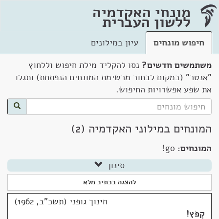
מונחי האקדמיה
ללשון העברית
חיפוש מונחים
עיון במילונים
משתמשים חדשים?
נסו להקליד מילת חיפוש וללחוץ
"אנטר" (במקום לבחור מרשימת המונחים הנפתחת) ותגלו
את שפע אפשרויות החיפוש.
המונחים במילוני האקדמיה (2)
המונחים:
go!
סינון
להצגה בכתיב מלא
חינוך גופני (תשכ"ב, 1962)
קְפֹץ!