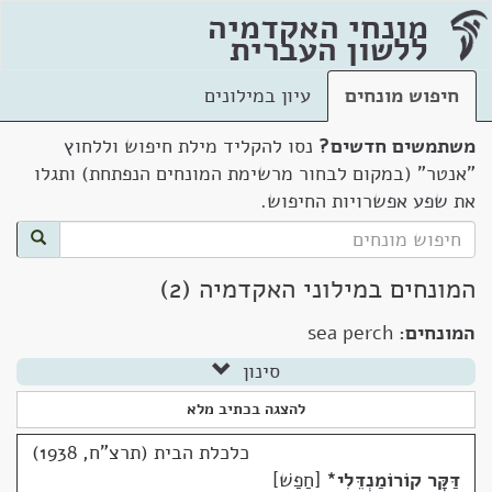
מונחי האקדמיה
ללשון העברית
חיפוש מונחים
עיון במילונים
משתמשים חדשים?
נסו להקליד מילת חיפוש וללחוץ
"אנטר" (במקום לבחור מרשימת המונחים הנפתחת) ותגלו
את שפע אפשרויות החיפוש.
המונחים במילוני האקדמיה (2)
המונחים:
sea perch
סינון
להצגה בכתיב מלא
כלכלת הבית (תרצ"ח, 1938)
דַּקָּר קוֹרוֹמַנְדֵּלִי
*
חַפַשׁ