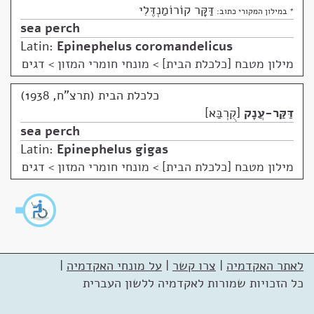
דַּקָּר קוֹרוֹמַנְדֶּלִי
* במילון המקורי כתוב:
sea perch
Latin:
Epinephelus coromandelicus
מילון מטבח [כלכלת הבית]
>
מונחי חומרי המזון > דגים
כלכלת הבית (תרצ"ח, 1938)
דַּקַּר-עֲנָק
קֻרְבַּא
sea perch
Latin:
Epinephelus gigas
מילון מטבח [כלכלת הבית]
>
מונחי חומרי המזון > דגים
לאתר האקדמיה
|
צרו קשר
|
על מונחי האקדמיה
|
כל הזכויות שמורות לאקדמיה ללשון העברית