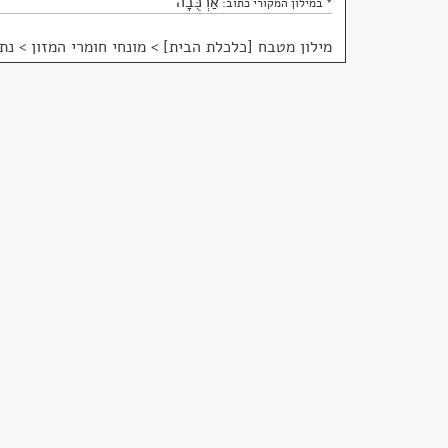
אַרְכֻּבָה
* במילון המקורי כתוב:
מילון מטבח [כלכלת הבית]
>
מונחי חומרי המזון > נ