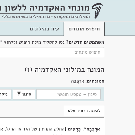
מונחי האקדמיה
ללשון 
המילונים המקצועיים והמילים בשימוש כללי 
חיפוש מונחים
עיון במילונים
משתמשים חדשים?
נסו להקליד מילת חיפוש וללחוץ "
המונח במילוני האקדמיה (1)
המונחים:
אַרְכֻּבָּה
סינון
ניקוי
להצגה בכתיב מלא
אַרְכֻּבָּה
*
,
כְּרָעַיִם
החלק התחתון של היד או הרגל, א