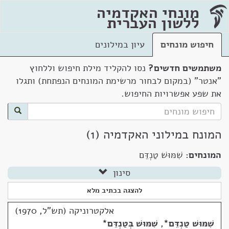
מונחי האקדמיה
ללשון העברית
חיפוש מונחים
עיון במילונים
משתמשים חדשים?
נסו להקליד מילת חיפוש וללחוץ
"אנטר" (במקום לבחור מרשימת המונחים הנפתחת) ותגלו
את שפע אפשרויות החיפוש.
המונח במילוני האקדמיה (1)
המונחים:
שִׁמּוּשׁ טַנְדֵּם
סינון
להצגה בכתיב מלא
אלקטרוניקה (תש"ל, 1970)
שִׁמּוּשׁ טַנְדֵּם
*
,
שִׁמּוּשׁ בְּטַנְדֵּם
*