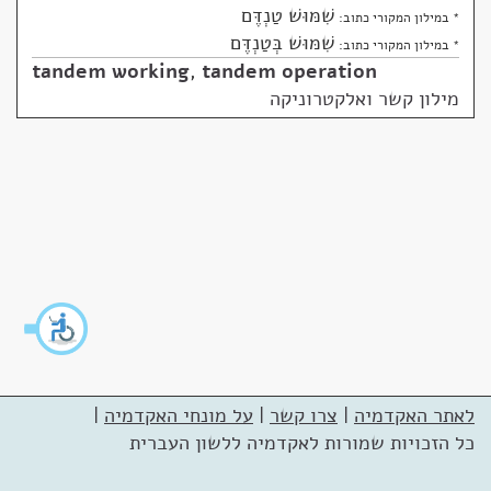
שִׁמּוּשׁ טַנְדֶּם
* במילון המקורי כתוב:
שִׁמּוּשׁ בְּטַנְדֶּם
* במילון המקורי כתוב:
tandem working
,
tandem operation
מילון קשר ואלקטרוניקה
לאתר האקדמיה
|
צרו קשר
|
על מונחי האקדמיה
|
כל הזכויות שמורות לאקדמיה ללשון העברית