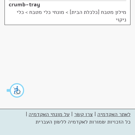
crumb-tray
מילון מטבח [כלכלת הבית]
>
מונחי כלי מטבח > כלי
ניקוי
לאתר האקדמיה
|
צרו קשר
|
על מונחי האקדמיה
|
כל הזכויות שמורות לאקדמיה ללשון העברית