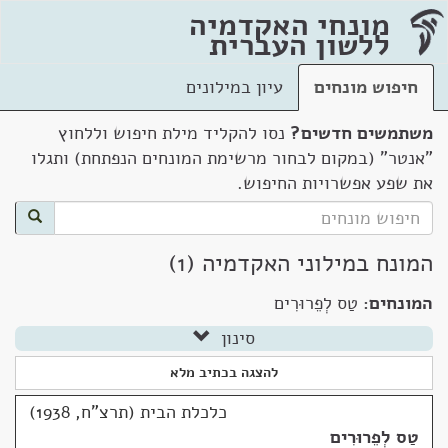
מונחי האקדמיה
ללשון העברית
חיפוש מונחים
עיון במילונים
משתמשים חדשים?
נסו להקליד מילת חיפוש וללחוץ
"אנטר" (במקום לבחור מרשימת המונחים הנפתחת) ותגלו
את שפע אפשרויות החיפוש.
המונח במילוני האקדמיה (1)
המונחים:
טַס לְפֵרוּרִים
סינון
להצגה בכתיב מלא
כלכלת הבית (תרצ"ח, 1938)
טַס לְפֵרוּרִים