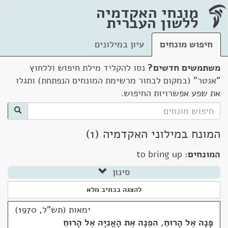
מונחי האקדמיה
ללשון העברית
חיפוש מונחים
עיון במילונים
משתמשים חדשים?
נסו להקליד מילת חיפוש וללחוץ
"אנטר" (במקום לבחור מרשימת המונחים הנפתחת) ותגלו
את שפע אפשרויות החיפוש.
המונח במילוני האקדמיה (1)
המונחים:
to bring up
סינון
להצגה בכתיב מלא
ימאות (תש"ל, 1970)
פָּנָה אֶל הָרוּחַ
,
הִפְנָה אֶת הָאֳנִיָּה אֶל הָרוּחַ