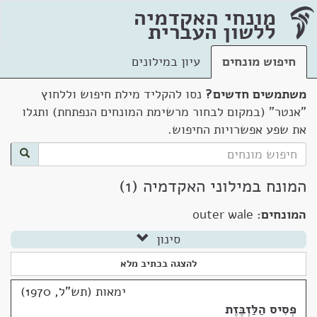
מונחי האקדמיה
ללשון העברית
חיפוש מונחים
עיון במילונים
משתמשים חדשים?
נסו להקליד מילת חיפוש וללחוץ
"אנטר" (במקום לבחור מרשימת המונחים הנפתחת) ותגלו
את שפע אפשרויות החיפוש.
המונח במילוני האקדמיה (1)
המונחים:
outer wale
סינון
להצגה בכתיב מלא
ימאות (תש"ל, 1970)
פְּסִיס הַלַּזְבֶּזֶת