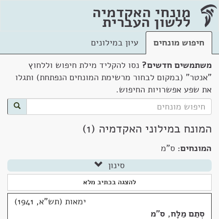
מונחי האקדמיה
ללשון העברית
חיפוש מונחים
עיון במילונים
משתמשים חדשים?
נסו להקליד מילת חיפוש וללחוץ
"אנטר" (במקום לבחור מרשימת המונחים הנפתחת) ותגלו
את שפע אפשרויות החיפוש.
המונח במילוני האקדמיה (1)
המונחים:
ס"מ
סינון
להצגה בכתיב מלא
ימאות (תש"א, 1941)
סְתַם מַלָּח
,
ס"מ