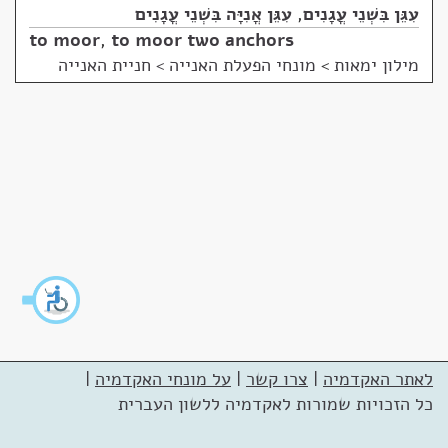
עִגֵּן בִּשְׁנֵי עֳגָנִים
,
עִגֵּן אֳנִיָּה בִּשְׁנֵי עֳגָנִים
to moor
,
to moor two anchors
מילון ימאות
>
מונחי הפעלת האנייה > חניית האנייה
לאתר האקדמיה
|
צרו קשר
|
על מונחי האקדמיה
|
כל הזכויות שמורות לאקדמיה ללשון העברית