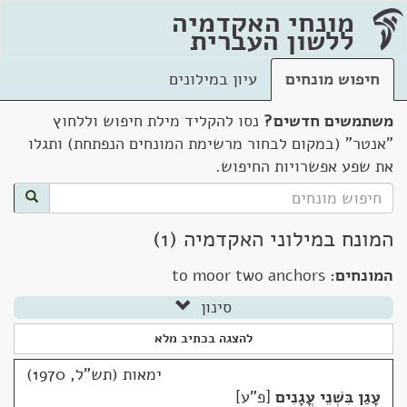
מונחי האקדמיה
ללשון העברית
חיפוש מונחים
עיון במילונים
משתמשים חדשים?
נסו להקליד מילת חיפוש וללחוץ
"אנטר" (במקום לבחור מרשימת המונחים הנפתחת) ותגלו
את שפע אפשרויות החיפוש.
המונח במילוני האקדמיה (1)
המונחים:
to moor two anchors
סינון
להצגה בכתיב מלא
ימאות (תש"ל, 1970)
עָגַן בִּשְׁנֵי עֳגָנִים
פ"ע