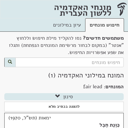
מונחי האקדמיה
ללשון העברית
חיפוש מונחים
עיון במילונים
משתמשים חדשים?
נסו להקליד מילת חיפוש וללחוץ
"אנטר" (במקום לבחור מרשימת המונחים הנפתחת) ותגלו
את שפע אפשרויות החיפוש.
המונח במילוני האקדמיה (1)
המונחים:
fair lead
סינון
להצגה בכתיב מלא
ימאות (תש"ל, 1970)
כַּוֶּנֶת חֶבֶל