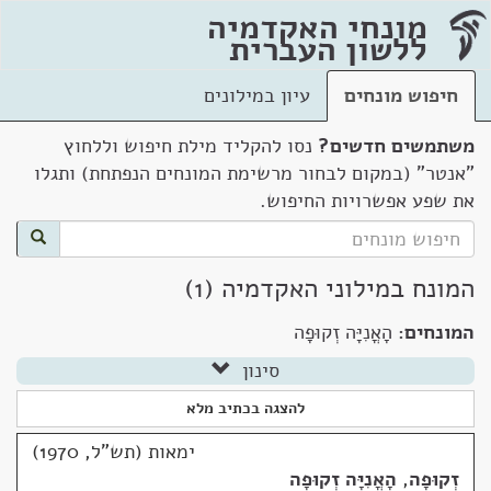
מונחי האקדמיה
ללשון העברית
חיפוש מונחים
עיון במילונים
משתמשים חדשים?
נסו להקליד מילת חיפוש וללחוץ
"אנטר" (במקום לבחור מרשימת המונחים הנפתחת) ותגלו
את שפע אפשרויות החיפוש.
המונח במילוני האקדמיה (1)
המונחים:
הָאֳנִיָּה זְקוּפָה
סינון
להצגה בכתיב מלא
ימאות (תש"ל, 1970)
זְקוּפָה
,
הָאֳנִיָּה זְקוּפָה