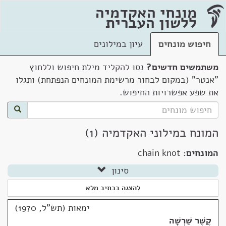
מונחי האקדמיה
ללשון העברית
חיפוש מונחים
עיון במילונים
משתמשים חדשים?
נסו להקליד מילת חיפוש וללחוץ
"אנטר" (במקום לבחור מרשימת המונחים הנפתחת) ותגלו
את שפע אפשרויות החיפוש.
המונח במילוני האקדמיה (1)
המונחים:
chain knot
סינון
להצגה בכתיב מלא
ימאות (תש"ל, 1970)
קֶשֶׁר שַׁרְשָׁה