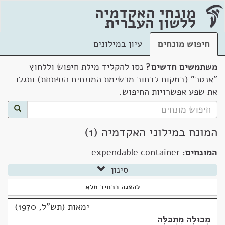
מונחי האקדמיה
ללשון העברית
חיפוש מונחים
עיון במילונים
משתמשים חדשים?
נסו להקליד מילת חיפוש וללחוץ
"אנטר" (במקום לבחור מרשימת המונחים הנפתחת) ותגלו
את שפע אפשרויות החיפוש.
המונח במילוני האקדמיה (1)
המונחים:
expendable container
סינון
להצגה בכתיב מלא
ימאות (תש"ל, 1970)
מְכוּלָה מִתְכַּלָּה