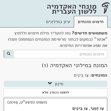
מונחי האקדמיה
ללשון העברית
חיפוש מונחים
עיון במילונים
משתמשים חדשים?
נסו להקליד מילת חיפוש וללחוץ
"אנטר" (במקום לבחור מרשימת המונחים הנפתחת) ותגלו
את שפע אפשרויות החיפוש.
המונח במילוני האקדמיה (1)
המונחים:
צַו בֵּינַיִם
סינון
להצגה בכתיב מלא
משפט (תשע"ט, 2019)
צַו זְמַנִּי
,
צַו בֵּינַיִם