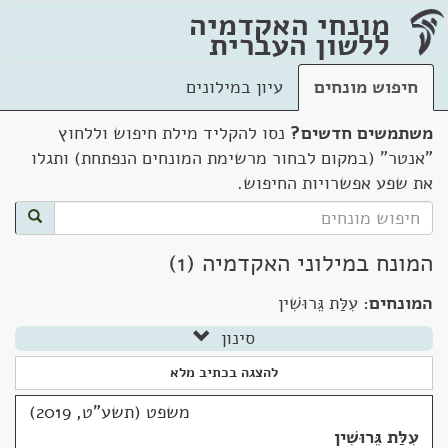
מונחי האקדמיה
ללשון העברית
חיפוש מונחים
עיון במילונים
משתמשים חדשים?
נסו להקליד מילת חיפוש וללחוץ
"אנטר" (במקום לבחור מרשימת המונחים הנפתחת) ותגלו
את שפע אפשרויות החיפוש.
המונח במילוני האקדמיה (1)
המונחים:
עִלַּת גֵּרוּשִׁין
סינון
להצגה בכתיב מלא
משפט (תשע"ט, 2019)
עִלַּת גֵּרוּשִׁין