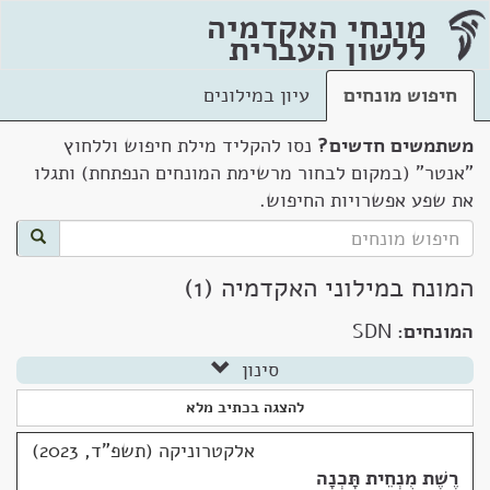
מונחי האקדמיה
ללשון העברית
חיפוש מונחים
עיון במילונים
משתמשים חדשים?
נסו להקליד מילת חיפוש וללחוץ
"אנטר" (במקום לבחור מרשימת המונחים הנפתחת) ותגלו
את שפע אפשרויות החיפוש.
המונח במילוני האקדמיה (1)
המונחים:
SDN
סינון
להצגה בכתיב מלא
אלקטרוניקה (תשפ"ד, 2023)
רֶשֶׁת מֻנְחֵית תָּכְנָה