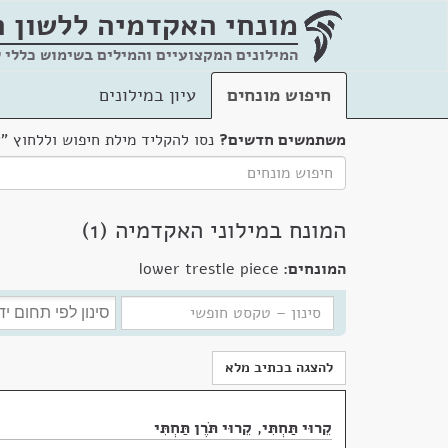
מונחי האקדמיה
ללשון 
המילונים המקצועיים והמילים בשימוש כללי 
חיפוש מונחים
עיון במילונים
משתמשים חדשים?
נסו להקליד מילת חיפוש וללחוץ "
המונח במילוני האקדמיה (1)
המונחים:
lower trestle piece
להצגה בכתיב מלא
קֵרוּי תַּחְתִּי
,
קֵרוּי תֹּרֶן תַּחְתִּי