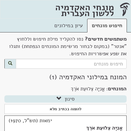
מונחי האקדמיה
ללשון העברית
חיפוש מונחים
עיון במילונים
משתמשים חדשים?
נסו להקליד מילת חיפוש וללחוץ
"אנטר" (במקום לבחור מרשימת המונחים הנפתחת) ותגלו
את שפע אפשרויות החיפוש.
המונח במילוני האקדמיה (1)
המונחים:
אֳנִיָּה צְלוּעַת אֹרֶךְ
סינון
להצגה בכתיב מלא
ימאות (תש"ל, 1970)
אֳנִיָּה צְלוּעַת אֹרֶךְ