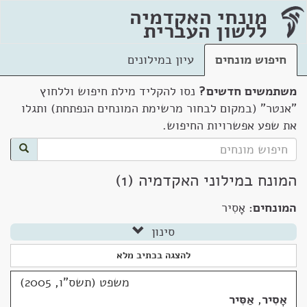
מונחי האקדמיה
ללשון העברית
חיפוש מונחים
עיון במילונים
משתמשים חדשים?
נסו להקליד מילת חיפוש וללחוץ
"אנטר" (במקום לבחור מרשימת המונחים הנפתחת) ותגלו
את שפע אפשרויות החיפוש.
המונח במילוני האקדמיה (1)
המונחים:
אָסִיר
סינון
להצגה בכתיב מלא
משפט (תשס"ו, 2005)
אָסִיר
,
אַסִּיר