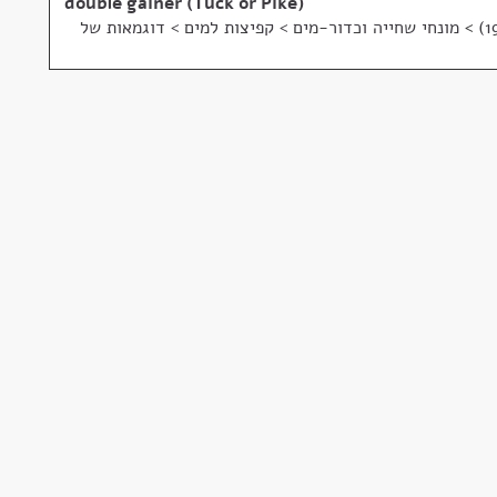
double gainer (Tuck or Pike)
>
מונחי שחייה וכדור-מים > קפיצות למים > דוגמאות של