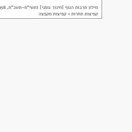
מילון תרבות הגוף [חינוך גופני] (תשי"ח–תשכ"ח, 1958)
קפיצות תחרות > קפיצות מקפצה