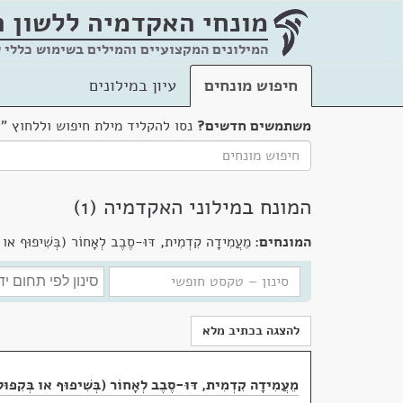
מונחי האקדמיה
ללשון 
המילונים המקצועיים והמילים בשימוש כללי 
חיפוש מונחים
עיון במילונים
משתמשים חדשים?
נסו להקליד מילת חיפוש וללחוץ "
המונח במילוני האקדמיה (1)
המונחים:
מֵעֲמִידָה קִדְמִית, דּוּ-סֶבֶב לְאָחוֹר (בְּשִׁיפוּף או בּ
להצגה בכתיב מלא
מֵעֲמִידָה קִדְמִית, דּוּ-סֶבֶב לְאָחוֹר (בְּשִׁיפוּף או בְּקִפּוּל