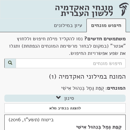
מונחי האקדמיה
ללשון העברית
חיפוש מונחים
עיון במילונים
משתמשים חדשים?
נסו להקליד מילת חיפוש וללחוץ
"אנטר" (במקום לבחור מרשימת המונחים הנפתחת) ותגלו
את שפע אפשרויות החיפוש.
המונח במילוני האקדמיה (1)
המונחים:
קֻפַּת גֶּמֶל בְּנִהוּל אִישִׁי
סינון
להצגה בכתיב מלא
ביטוח (תשע"ז, 2016)
קֻפַּת גֶּמֶל בְּנִהוּל אִישִׁי