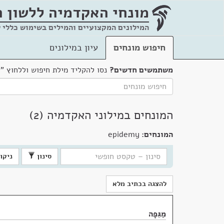
מונחי האקדמיה
ללשון 
המילונים המקצועיים והמילים בשימוש כללי 
חיפוש מונחים
עיון במילונים
משתמשים חדשים?
נסו להקליד מילת חיפוש וללחוץ "
המונחים במילוני האקדמיה (2)
המונחים:
epidemy
סינון
ניקוי
להצגה בכתיב מלא
מַגֵּפָה