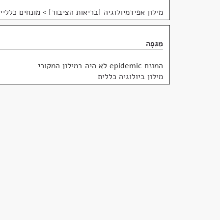
מילון אפידמיולוגיה [בריאות הציבור]
>
מונחים כלליי
מַגֵּפָה
המונח epidemic לא היה במילון המקורי
מילון ביולוגיה כללית