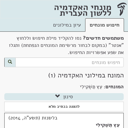
מונחי האקדמיה
ללשון העברית
חיפוש מונחים
עיון במילונים
משתמשים חדשים?
נסו להקליד מילת חיפוש וללחוץ
"אנטר" (במקום לבחור מרשימת המונחים הנפתחת) ותגלו
את שפע אפשרויות החיפוש.
המונח במילוני האקדמיה (1)
המונחים:
עֵץ תַּשְׁקִילִי
סינון
להצגה בכתיב מלא
בלשנות (תשע"ה, 2014)
עֵץ תַּשְׁקִילִי