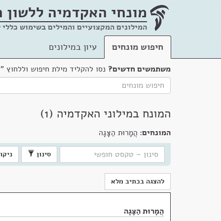
מונחי האקדמיה
ללשון 
המילונים המקצועיים והמילים בשימוש כללי 
חיפוש מונחים
עיון במילונים
משתמשים חדשים?
נסו להקליד מילת חיפוש וללחוץ "
המונח במילוני האקדמיה (1)
המונחים:
הֲמָרוּת הַצָּגָה
סינון
ניקוי
להצגה בכתיב מלא
הֲמָרוּת הַצָּגָה