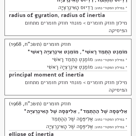
רַדְיוּס הָאִינֶרְצְיָה
* במילון המקורי כתוב:
radius of gyration
,
radius of inertia
מילון חוזק חומרים
>
מונחי חוזק חומרים מתחום
הפיסיקה
חוזק חומרים (תשכ"ח, 1968)
מוֹמֵנְט הֶתְמֵד רָאשִׁי
*
,
מוֹמֵנְט אִינֶרְצִיָּה רָאשִׁי
*
מוֹמֶנְטְ הֶתְמֵד רָאשִׁי
* במילון המקורי כתוב:
מוֹמֶנְטְ אִינֶרְצְיָה רָאשִׁי
* במילון המקורי כתוב:
principal moment of inertia
מילון חוזק חומרים
>
מונחי חוזק חומרים מתחום
הפיסיקה
חוזק חומרים (תשכ"ח, 1968)
אֵלִיפְּסָה שֶׁל הַהֶתְמֵד
*
,
אֵלִיפְּסָה שֶׁל הָאִינֶרְצִיָּה
*
אֶלִּיפְּסָה שֶׁל הַהֶתְמֵד
* במילון המקורי כתוב:
אֶלִּיפְּסָה שֶׁל הָאִינֶרְצְיָה
* במילון המקורי כתוב:
ellipse of inertia