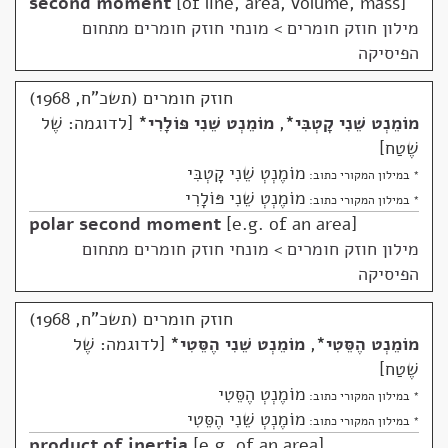
second moment
of line, area, volume, mass
מילון חוזק חומרים
>
מונחי חוזק חומרים מתחום
הפיסיקה
חוזק חומרים (תשכ"ח, 1968)
מוֹמֵנְט שֵׁנִי קָטְבִּי
*
,
מוֹמֵנְט שֵׁנִי פּוֹלָרִי
*
לדוגמה: שֶׁל
שֶׁטַח
מוֹמֶנְטְ שֵׁנִי קָטְבִּי
* במילון המקורי כתוב:
מוֹמֶנְטְ שֵׁנִי פּוֹלָרִי
* במילון המקורי כתוב:
polar second moment
e.g. of an area
מילון חוזק חומרים
>
מונחי חוזק חומרים מתחום
הפיסיקה
חוזק חומרים (תשכ"ח, 1968)
מוֹמֵנְט הֶסֵּטִי
*
,
מוֹמֵנְט שֵׁנִי הֶסֵּטִי
*
לדוגמה: שֶׁל
שֶׁטַח
מוֹמֶנְטְ הֶסֵּטִי
* במילון המקורי כתוב:
מוֹמֶנְטְ שֵׁנִי הֶסֵּטִי
* במילון המקורי כתוב:
product of inertia
e.g. of an area