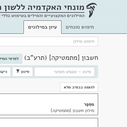
מונחי האקדמיה
ללשון 
המילונים המקצועיים והמילים בשימוש כללי 
חיפוש מונחים
עיון במילונים
חשבון [מתמטיקה] (תרע"ב)
לפרטי המי
סינון
ניקוי
להצגה בכתיב מלא
מִסְפָּר
מילון חשבון [מתמטיקה]