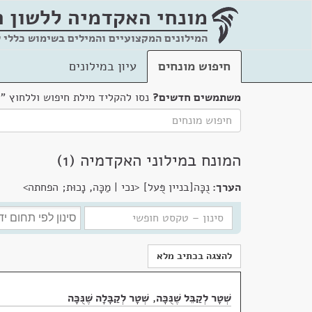
מונחי האקדמיה
ללשון 
המילונים המקצועיים והמילים בשימוש כללי 
חיפוש מונחים
עיון במילונים
משתמשים חדשים?
נסו להקליד מילת חיפוש וללחוץ "
המונח במילוני האקדמיה (1)
הערך:
נֻכָּה[בניין פֻּעל] <נכי | מַכָּה, נָכוּת; הפחתה>
להצגה בכתיב מלא
שְׁטָר לְקַבֵּל שֶׁנֻּכָּה
,
שְׁטָר לְקַבָּלָה שֶׁנֻּכָּה