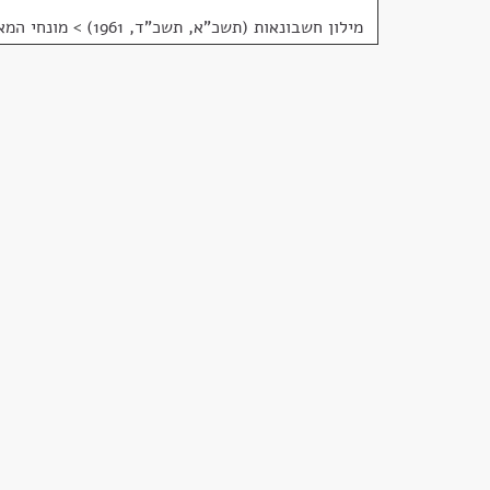
מילון חשבונאות (תשכ"א, תשכ"ד, 1961)
>
מונחי המא