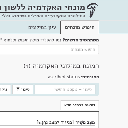
מונחי האקדמיה
ללשון 
המילונים המקצועיים והמילים בשימוש כללי 
חיפוש מונחים
עיון במילונים
משתמשים חדשים?
נסו להקליד מילת חיפוש וללחוץ "
המונח במילוני האקדמיה (1)
המונחים:
ascribed status
סינון
ניקוי
להצגה בכתיב מלא
מִצָּב מְשֻׁיָּךְ
בניגוד למִצָּב נִרְכָּשׁ