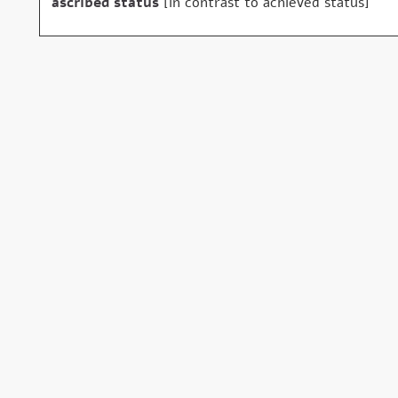
ascribed status
in contrast to achieved status