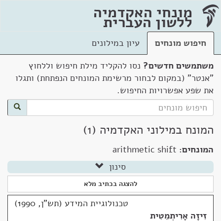
מונחי האקדמיה
ללשון העברית
חיפוש מונחים
עיון במילונים
משתמשים חדשים?
נסו להקליד מילת חיפוש וללחוץ
"אנטר" (במקום לבחור מרשימת המונחים הנפתחת) ותגלו
את שפע אפשרויות החיפוש.
המונח במילוני האקדמיה (1)
המונחים:
arithmetic shift
סינון
להצגה בכתיב מלא
טכנולוגיית המידע (תש"ן, 1990)
זִיזָה אָרִיתְמֵטִית