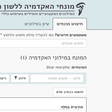
מונחי האקדמיה
ללשון 
המילונים המקצועיים והמילים בשימוש כללי 
חיפוש מונחים
עיון במילונים
משתמשים חדשים?
נסו להקליד מילת חיפוש וללחוץ "
המונח במילוני האקדמיה (1)
המונחים:
blue morpho
סינון
ניקוי
להצגה בכתיב מלא
מוֹרְפִית כְּחֻלָּה