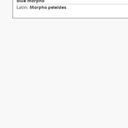
blue morpho
Latin:
Morpho peleides