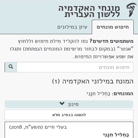
מונחי האקדמיה
ללשון העברית
חיפוש מונחים
עיון במילונים
משתמשים חדשים?
נסו להקליד מילת חיפוש וללחוץ
"אנטר" (במקום לבחור מרשימת המונחים הנפתחת) ותגלו
את שפע אפשרויות החיפוש.
המונח במילוני האקדמיה (1)
המונחים:
כַּחְלִיל חִנָּנִי
סינון
להצגה בכתיב מלא
בעלי חיים (תשע"ח, 2018)
כַּחְלִיל חִנָּנִי