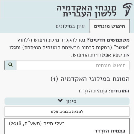
מונחי האקדמיה
ללשון העברית
חיפוש מונחים
עיון במילונים
משתמשים חדשים?
נסו להקליד מילת חיפוש וללחוץ
"אנטר" (במקום לבחור מרשימת המונחים הנפתחת) ותגלו
את שפע אפשרויות החיפוש.
המונח במילוני האקדמיה (1)
המונחים:
כִּתְמִית הַדַּרְדַּר
סינון
להצגה בכתיב מלא
בעלי חיים (תשע"ח, 2018)
כִּתְמִית הַדַּרְדַּר