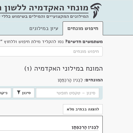
מונחי האקדמיה
ללשון 
המילונים המקצועיים והמילים בשימוש כללי 
חיפוש מונחים
עיון במילונים
משתמשים חדשים?
נסו להקליד מילת חיפוש וללחוץ "
המונח במילוני האקדמיה (1)
המונחים:
לַבְנִין הָרִכְפְּתָן
סינון
ניקוי
להצגה בכתיב מלא
לַבְנִין הָרִכְפְּתָן