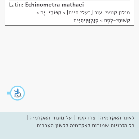
Latin:
Echinometra mathaei
מילון קווצי-עור [בעלי חיים]
>
קִפּוֹדֵי-יָם >
קְשׁוּתֵי-לֶסֶת > סְגַלְגַּלִּיתִיִּים
לאתר האקדמיה
|
צרו קשר
|
על מונחי האקדמיה
|
כל הזכויות שמורות לאקדמיה ללשון העברית