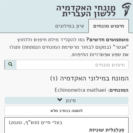
מונחי האקדמיה
ללשון העברית
חיפוש מונחים
עיון במילונים
משתמשים חדשים?
נסו להקליד מילת חיפוש וללחוץ
"אנטר" (במקום לבחור מרשימת המונחים הנפתחת) ותגלו
את שפע אפשרויות החיפוש.
המונח במילוני האקדמיה (1)
המונחים:
Echinometra mathaei
סינון
להצגה בכתיב מלא
בעלי חיים (תש"ף, 2020)
סְגַלְגַּלִּית שׁוּנִיּוֹת